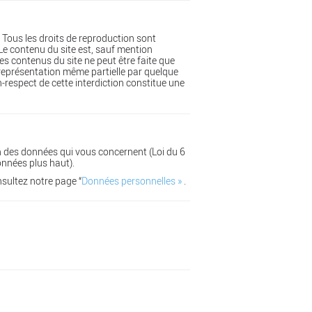
le. Tous les droits de reproduction sont
e contenu du site est, sauf mention
des contenus du site ne peut être faite que
u représentation même partielle par quelque
on-respect de cette interdiction constitue une
on des données qui vous concernent (Loi du 6
onnées plus haut).
onsultez notre page “
Données personnelles »
.