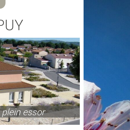
PUY
 plein essor