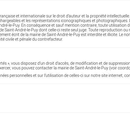
française et internationale sur le droit d’auteur et la propriété intellectuel
chargeables et les représentations iconographiques et photographiques. L
-André-le-Puy. En conséquence et sauf mention contraire, toute utilisation 
 de Saint-André-le-Puy dont celle-ci reste seul juge. Toute reproduction o
ment écrit de la mairie de Saint-André-le-Puy est interdite et illicite. Le n
é civile et pénale du contrefacteur.
rtés », vous disposez d’un droit d’accès, de modification et de suppressi
’exercer, vous pouvez contacter la mairie de Saint-André-le-Puy (voir coord
ées personnelles et sur l’utilisation de celles-ci sur notre site internet, c