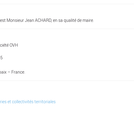
te est Monsieur Jean ACHARD, en sa qualité de maire.
ociété OVH
45
baix – France.
s et collectivités territoriales