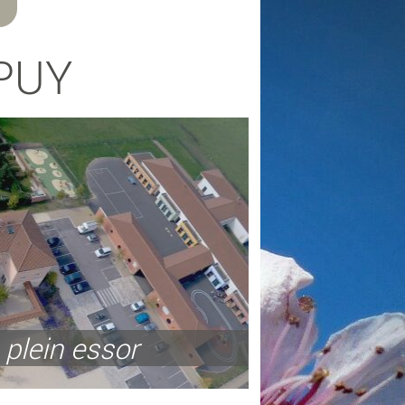
PUY
 plein essor