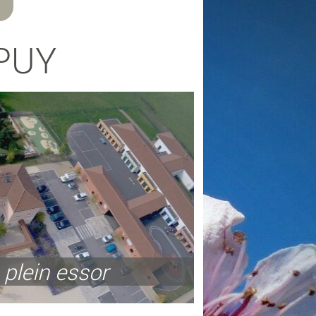
PUY
 plein essor