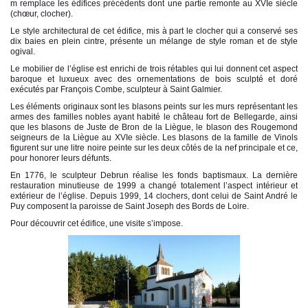
m remplace les édifices précédents dont une partie remonte au XVIe siècle
(chœur, clocher).
Le style architectural de cet édifice, mis à part le clocher qui a conservé ses
dix baies en plein cintre, présente un mélange de style roman et de style
ogival.
Le mobilier de l’église est enrichi de trois rétables qui lui donnent cet aspect
baroque et luxueux avec des ornementations de bois sculpté et doré
exécutés par François Combe, sculpteur à Saint Galmier.
Les éléments originaux sont les blasons peints sur les murs représentant les
armes des familles nobles ayant habité le château fort de Bellegarde, ainsi
que les blasons de Juste de Bron de la Liègue, le blason des Rougemond
seigneurs de la Liègue au XVIe siècle. Les blasons de la famille de Vinols
figurent sur une litre noire peinte sur les deux côtés de la nef principale et ce,
pour honorer leurs défunts.
En 1776, le sculpteur Debrun réalise les fonds baptismaux. La dernière
restauration minutieuse de 1999 a changé totalement l’aspect intérieur et
extérieur de l’église. Depuis 1999, 14 clochers, dont celui de Saint André le
Puy composent la paroisse de Saint Joseph des Bords de Loire.
Pour découvrir cet édifice, une visite s’impose.